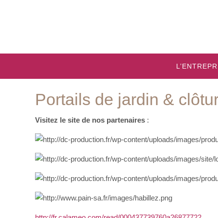
L’ENTREPR
Portails de jardin & clôtu
Visitez le site de nos partenaires
:
http://fr.calameo.com/read/000437739760a26877722