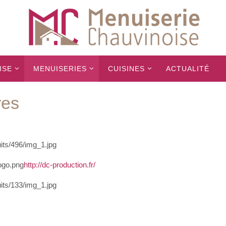
ISE
MENUISERIES
CUISINES
ACTUALITÉ
res
http://dc-production.fr/