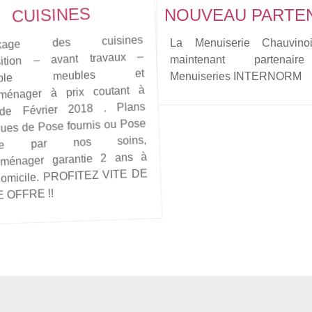
CUISINES
NOUVEAU PARTE
ockage des cuisines
nsemble
eubles
La Menuiserie Chauvino
sition – avant travaux –
maintenant partenai
et
Menuiseries INTERNORM
oménager à prix coutant à
 de Février 2018 . Plans
ques de Pose fournis ou Pose
isée par nos soins,
roménager garantie 2 ans à
domicile. PROFITEZ VITE DE
 OFFRE !!