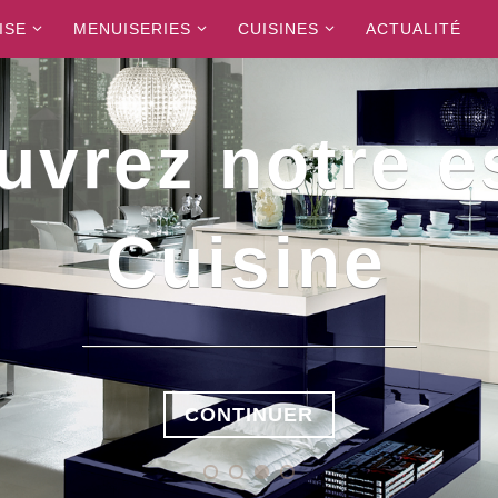
ISE
MENUISERIES
CUISINES
ACTUALITÉ
uvrez notre e
Cuisine
CONTINUER