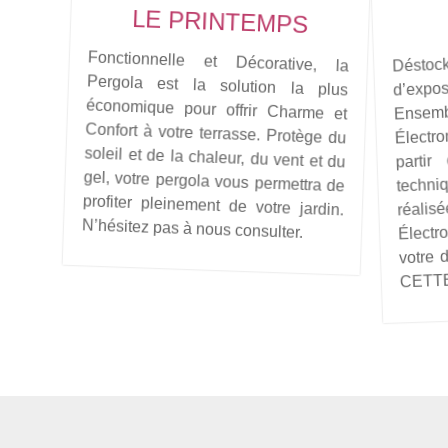
LE PRINTEMPS
Fonctionnelle et Décorative, la
Pergola est la solution la plus
économique pour offrir Charme et
Confort à votre terrasse. Protège du
soleil et de la chaleur, du vent et du
gel, votre pergola vous permettra de
profiter pleinement de votre jardin.
Dést
E
m
d’expo
Électr
partir
techni
réal
N’hésitez pas à nous consulter.
Élect
votre 
CETTE